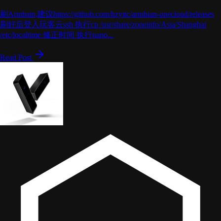
刷Armbain,建议https://github.com/hzyitc/armbian-onecloud/releases
刷好后登入玩客云ssh 执行cp /usr/share/zoneinfo/Asia/Shanghai
/etc/localtime 修正时间 执行nano...
Read Post