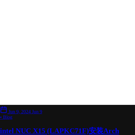
Jun 9, 2024
Jun 9
• Blog
intel NUC X15 (LAPKC71F)安装Arch