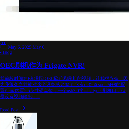
May 6, 2025
May 6
• Blog
OEC刷机作为 Frigate NVR!
我前段时间在B站刷到OEC降价和刷机的视频，让我很兴奋，因
为我很久之前就对这个设备感兴趣了 它有rk3566 soc 2/4+8的配
置可选 内置2.5英寸硬盘位，一个usb3.0接口，typec刷机口，但
是没有视频输出口...
Read Post