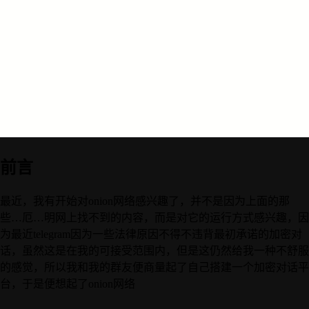
前言
最近，我有开始对onion网络感兴趣了，并不是因为上面的那
些…厄…明网上找不到的内容，而是对它的运行方式感兴趣，因
为最近telegram因为一些法律原因不得不违背最初承诺的加密对
话，虽然这是在我的可接受范围内，但是这仍然给我一种不舒服
的感觉，所以我和我的群友便商量起了自己搭建一个加密对话平
台，于是便想起了onion网络