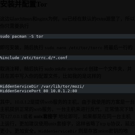
安装并配置Tor
这边以archlinux和nginx为例，tor已经在默认的extra源里了，所以
你只需要执行
sudo pacman -S tor
即可安装，随后执行
将最后一行的
sudo nano /etc/tor/torrc
%include /etc/torrc.d/*.conf
取消注释，随后执行 sudo mkdir /etc/torrc.d 创建一个文件夹，并
且在其中写入你的配置文件，比如我的是这样的
HiddenServiceDir /var/lib/tor/mozi/
HiddenServicePort 80 10.0.1.2:80
其中，10.0.1.2是提供web服务的主机，由于我使用的方案是一台
主机提供正常的web服务，一台主机来进行反代，正常情况下填
写127.0.0.1或者
unix套接字
地址即可，如果都是在同一台主机
上运行，更加建议使用unix套接字，这样省略了tcp ip协议，延迟
更小，更加安全，
则是存放onion密钥的地
HiddenServiceDir