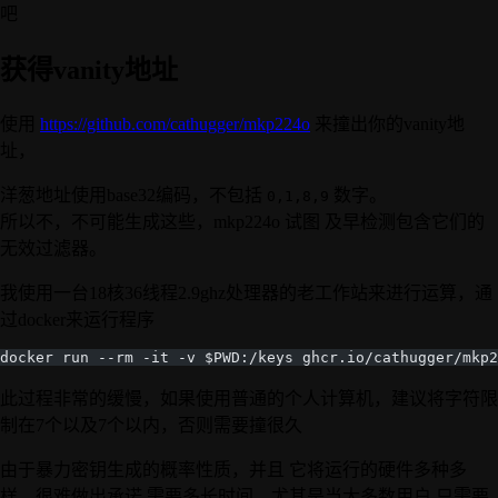
吧
获得vanity地址
使用
https://github.com/cathugger/mkp224o
来撞出你的vanity地
址，
洋葱地址使用base32编码，不包括
数字。
0,1,8,9
所以不，不可能生成这些，mkp224o 试图 及早检测包含它们的
无效过滤器。
我使用一台18核36线程2.9ghz处理器的老工作站来进行运算，通
过docker来运行程序
docker run --rm -it -v $PWD:/keys ghcr.io/cathugger/mkp2
此过程非常的缓慢，如果使用普通的个人计算机，建议将字符限
制在7个以及7个以内，否则需要撞很久
由于暴力密钥生成的概率性质，并且 它将运行的硬件多种多
样，很难做出承诺 需要多长时间，尤其是当大多数用户 只需要