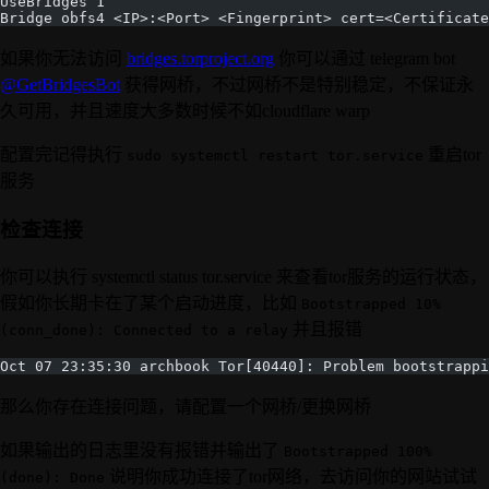
UseBridges 1
Bridge obfs4 <IP>:<Port> <Fingerprint> cert=<Certificate
如果你无法访问
bridges.torproject.org
你可以通过 telegram bot
@GetBridgesBot
获得网桥，不过网桥不是特别稳定，不保证永
久可用，并且速度大多数时候不如cloudflare warp
配置完记得执行
重启tor
sudo systemctl restart tor.service
服务
检查连接
你可以执行 systemctl status tor.service 来查看tor服务的运行状态，
假如你长期卡在了某个启动进度，比如
Bootstrapped 10%
并且报错
(conn_done): Connected to a relay
Oct 07 23:35:30 archbook Tor[40440]: Problem bootstrappi
那么你存在连接问题，请配置一个网桥/更换网桥
如果输出的日志里没有报错并输出了
Bootstrapped 100%
说明你成功连接了tor网络，去访问你的网站试试
(done): Done