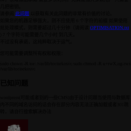
几把密钥。
请参阅
此问题
以获取有关此问题的非常有价值的讨论。
如果您的机器足够强大，则不应使用 6 个字符的前缀 如果使用
批处理模式，则需要超过几十分钟（请阅读
OPTIMISATION.txt
) 7 个字符可能需要几个小时 到几天。
不过没有承诺，这纯粹取决于运气。
您可能需要调整所有权和权限：
sudo chown -R tor: /var/lib/tor/nekosvc sudo chmod -R u+rwX,og-rwx
/var/lib/tor/nekosvc
已知问题
wordpress(可能或者别的一些CMS)由于设计问题当使用与数据库
内不同的域名访问的话会存在部分内容无法正确加载或者301跳
转，请自行搜索解决办法