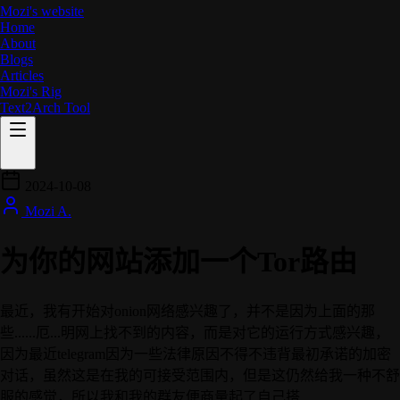
Mozi's website
Home
About
Blogs
Articles
Mozi's Rig
Text2Arch Tool
Home
2024-10-08
About
Blogs
Mozi A.
Articles
Mozi's Rig
为你的网站添加一个Tor路由
Text2Arch Tool
最近，我有开始对onion网络感兴趣了，并不是因为上面的那
些......厄...明网上找不到的内容，而是对它的运行方式感兴趣，
因为最近telegram因为一些法律原因不得不违背最初承诺的加密
对话，虽然这是在我的可接受范围内，但是这仍然给我一种不舒
服的感觉，所以我和我的群友便商量起了自己搭...